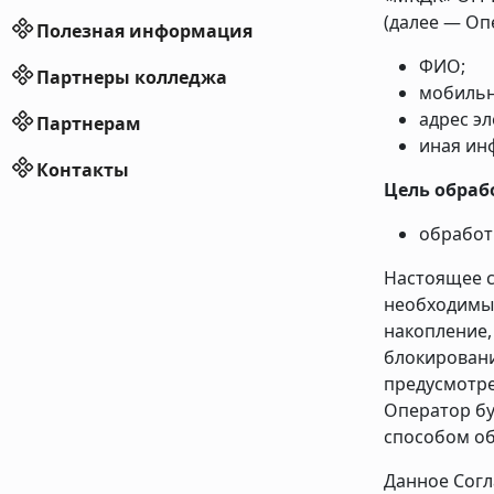
(далее — Оп
Полезная информация
ФИО;
Партнеры колледжа
мобильн
адрес э
Партнерам
иная ин
Контакты
Цель обраб
обработ
Настоящее с
необходимы 
накопление,
блокировани
предусмотре
Оператор бу
способом об
Данное Согл