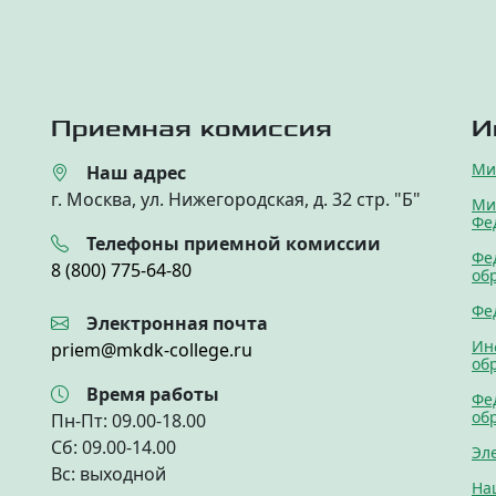
Приемная комиссия
И
Ми
Наш адрес
г. Москва, ул. Нижегородская, д. 32 стр. "Б"
Ми
Фе
Телефоны приемной комиссии
Фе
8 (800) 775-64-80
об
Фе
Электронная почта
Ин
priem@mkdk-college.ru
об
Время работы
Фе
об
Пн-Пт: 09.00-18.00
Cб: 09.00-14.00
Эл
Вс: выходной
На