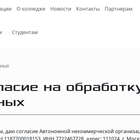
зации
О колледже
Новости
Контакты
Партнерам
м
Студентам
нных
ласие на обработк
ных
м, даю согласие Автономной некоммерческой организ
1187700018153, ИНН 7722467728, адрес: 111024, г. Москва,