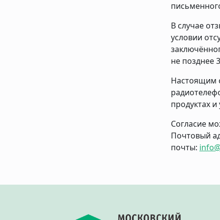
письменного
В случае от
условии отс
заключённог
не позднее 
Настоящим с
радиотелефо
продуктах и 
Согласие мо
Почтовый адр
почты:
info@