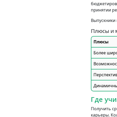
бюджетирова
принятии р
Выпускники 
Плюсы и 
Плюсы
Более шир
Возможност
Перспектив
Динамичны
Где учи
Получить ср
карьеры. Ко