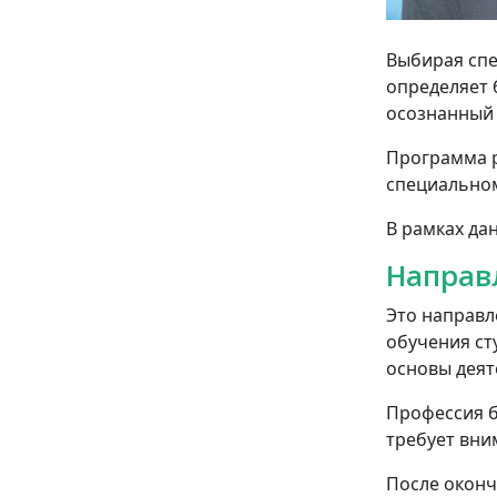
Выбирая спе
определяет 
осознанный 
Программа р
специальном
В рамках да
Направ
Это направл
обучения ст
основы деят
Профессия б
требует вни
После оконч