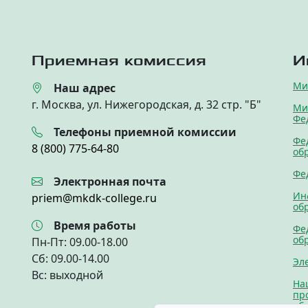
Приемная комиссия
И
Ми
Наш адрес
г. Москва, ул. Нижегородская, д. 32 стр. "Б"
Ми
Фе
Телефоны приемной комиссии
Фе
8 (800) 775-64-80
об
Фе
Электронная почта
Ин
priem@mkdk-college.ru
об
Время работы
Фе
об
Пн-Пт: 09.00-18.00
Cб: 09.00-14.00
Эл
Вс: выходной
На
пр
об