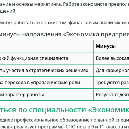
ние и основы маркетинга. Работа экономиста предполаг
ешений.
могут работать экономистом, финансовым аналитиком 
минусы направления «Экономика предпри
Минусы
окий функционал специалиста
Более высокая
ь участия в стратегических решениях
Для карьерно
а перехода в управленческие роли
Требуются ра
й характер работы
Результат дея
ться по специальности «Экономик
еднее профессиональное образование по данной спец
лледж реализует программы СПО после 9 и 11 классов и 