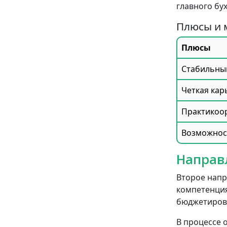
главного бу
Плюсы и 
Плюсы
Стабильный
Четкая кар
Практикоо
Возможност
Направ
Второе напр
компетенция
бюджетиров
В процессе 